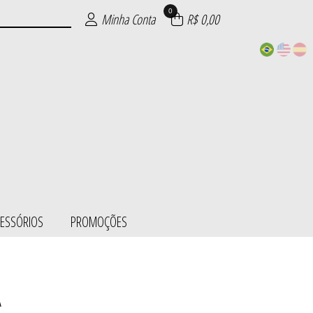
0
Minha Conta
R$ 0,00
CESSÓRIOS
PROMOÇÕES
A
ESS/BODY
SÓRIOS
ÕES
IE
S
L
S