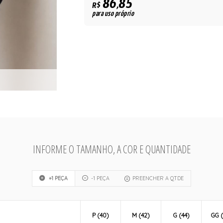
86,85
R$
para uso próprio
INFORME O TAMANHO, A COR E QUANTIDADE
+1 PEÇA
-1 PEÇA
PREENCHER A QTDE
P (40)
M (42)
G (44)
GG (