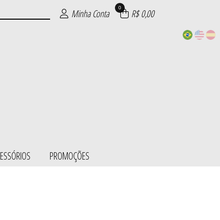
0
Minha Conta
R$ 0,00
CESSÓRIOS
PROMOÇÕES
ESS/BODY
SÓRIOS
ÕES
IE
S
L
S