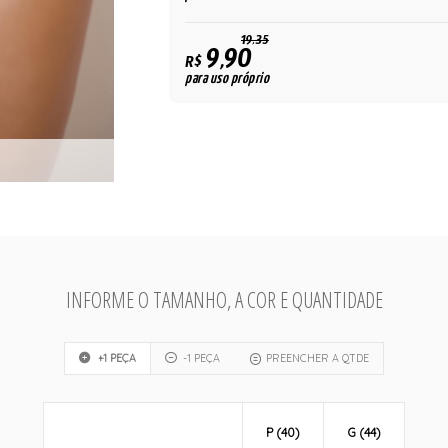
19,35
9,90
R$
para uso próprio
INFORME O TAMANHO, A COR E QUANTIDADE
+1 PEÇA
-1 PEÇA
PREENCHER A QTDE
P (40)
G (44)