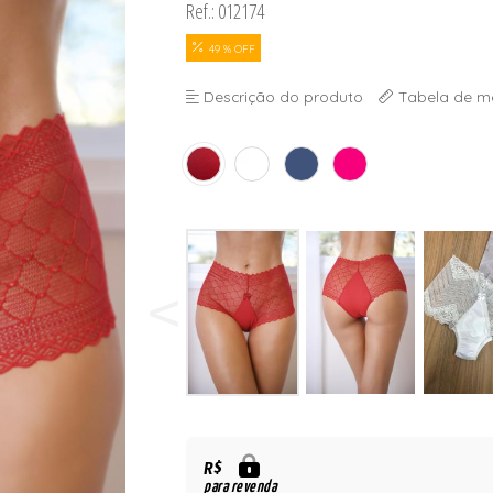
Ref.: 012174
 BOJO
49 % OFF
Descrição do produto
Tabela de m
R$
para revenda