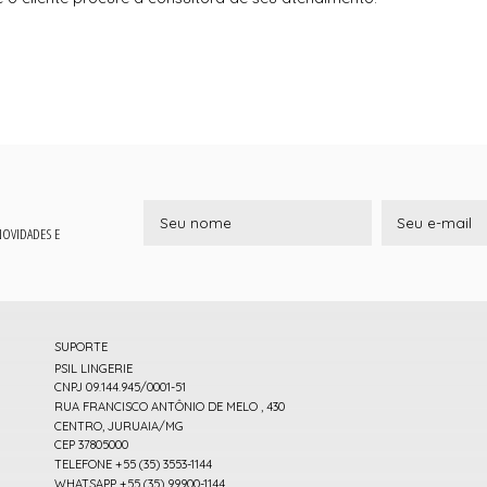
 NOVIDADES E
SUPORTE
PSIL LINGERIE
CNPJ 09.144.945/0001-51
RUA FRANCISCO ANTÔNIO DE MELO , 430
CENTRO, JURUAIA/MG
CEP 37805000
TELEFONE +55 (35) 3553-1144
WHATSAPP +55 (35) 99900-1144