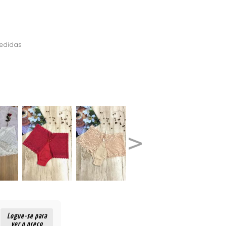
edidas
Logue-se para
ver o preço