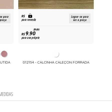
R$
se para
Logue-se para
para revenda
 preço
ver o preço
29,85
9,90
R$
para uso próprio
BUTIDA
012154 - CALCINHA CALEÇON FORRADA
 MEDIDAS