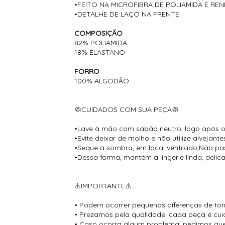
•FEITO NA MICROFIBRA DE POLIAMIDA E REN
•DETALHE DE LAÇO NA FRENTE.
COMPOSIÇÃO
82% POLIAMIDA
18% ELASTANO
FORRO
100% ALGODÃO
🧼CUIDADOS COM SUA PEÇA🧼
•Lave à mão com sabão neutro, logo após o
•Evite deixar de molho e não utilize alvejante
•Seque à sombra, em local ventilado,Não pas
•Dessa forma, mantém a lingerie linda, deli
⚠️IMPORTANTE⚠️
• Podem ocorrer pequenas diferenças de tona
• Prezamos pela qualidade: cada peça é cui
• Caso ocorra algum problema, pedimos que o clien