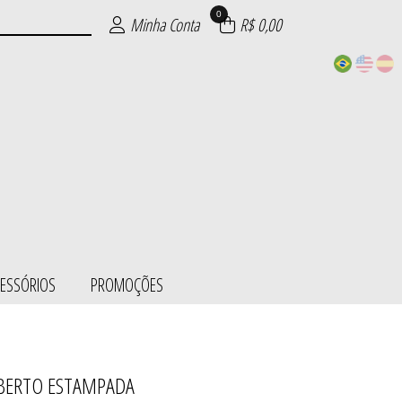
0
Minha Conta
R$ 0,00
CESSÓRIOS
PROMOÇÕES
ABERTO ESTAMPADA
ESS/BODY
SÓRIOS
ÕES
IE
S
L
S