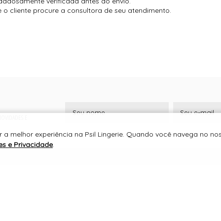
dadosamente verificada antes do envio.
o cliente procure a consultora de seu atendimento.
 NOVIDADES E
 a melhor experiência na Psil Lingerie. Quando você navega no noss
es e Privacidade
.
SUPORTE
PSIL LINGERIE
CNPJ 09.144.945/0001-51
RUA FRANCISCO ANTÔNIO DE MELO , 430
CENTRO, JURUAIA/MG
CEP 37805000