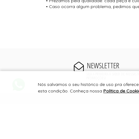
• Prezamos pela qualidade: cada peça é cui
• Caso ocorra algum problema, pedimos que 
NEWSLETTER
SEJA A PRIMEIRA A SABER DE NOSSAS
PROMOÇÕES!
Nós salvamos o seu histórico de uso pra oferecer
esta condição. Conheça nossa
Política de Cooki
PAGAMENTO
SERVIÇOS FINANCEIROS