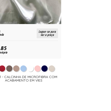
R$
Logue-se para
enda
para revenda
ver o preço
,85
28,35
R$
próprio
para uso próprio
1 - CALCINHA DE MICROFIBRA COM
012163 - CALCINHA TR
ACABAMENTO EM VIES
PONTO ABE