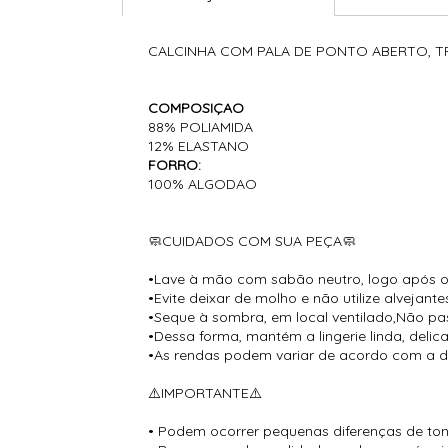
CALCINHA COM PALA DE PONTO ABERTO, T
COMPOSIÇAO
88% POLIAMIDA
12% ELASTANO
FORRO:
100% ALGODAO
🧼CUIDADOS COM SUA PEÇA🧼
•Lave à mão com sabão neutro, logo após o
•Evite deixar de molho e não utilize alvejante
•Seque à sombra, em local ventilado,Não pas
•Dessa forma, mantém a lingerie linda, deli
•As rendas podem variar de acordo com a d
⚠️IMPORTANTE⚠️
• Podem ocorrer pequenas diferenças de tona