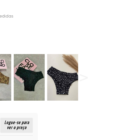
edidas
Logue-se para
ver o preço