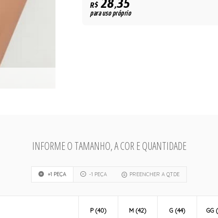
28,35
R$
para uso próprio
INFORME O TAMANHO, A COR E QUANTIDADE
+1 PEÇA
-1 PEÇA
PREENCHER A QTDE
P (40)
M (42)
G (44)
GG (