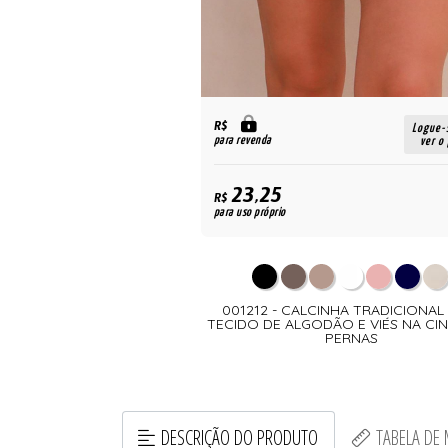
R$
Logue-se para
Logue-
para revenda
ver o preço
ver o
23,25
R$
para uso próprio
INHA SENHORIL COM CÓS
001212 - CALCINHA TRADICIONA
 MICROFIBRA TRABALHADA
TECIDO DE ALGODÃO E VIÉS NA CI
PERNAS
DESCRIÇÃO DO PRODUTO
TABELA DE