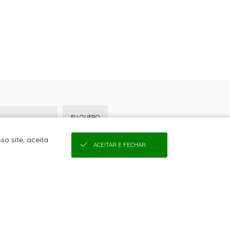
EU QUERO
o site, aceita
ACEITAR E FECHAR
COMPRAS
SEJA UMA REVENDEDORA
QUEM SOMOS
COMO COMPRAR
CONDIÇÕES DE FRETE
TROCAS E DEVOLUÇÕES