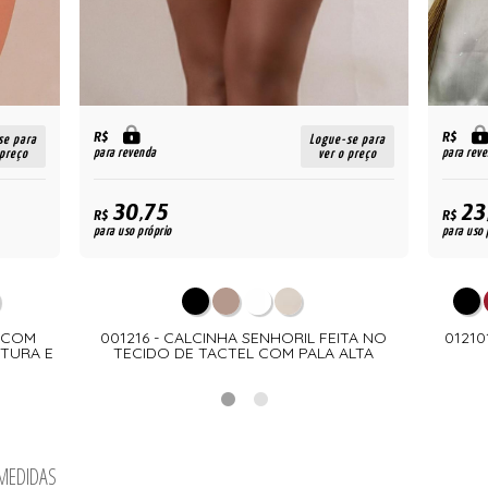
R$
R$
se para
Logue-se para
para revenda
para rev
 preço
ver o preço
30,75
23
R$
R$
para uso próprio
para uso 
L COM
001216 - CALCINHA SENHORIL FEITA NO
01210
NTURA E
TECIDO DE TACTEL COM PALA ALTA
 MEDIDAS