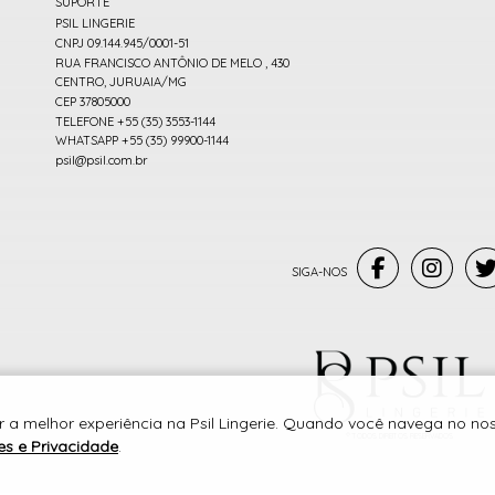
SUPORTE
PSIL LINGERIE
CNPJ 09.144.945/0001-51
RUA FRANCISCO ANTÔNIO DE MELO , 430
CENTRO, JURUAIA/MG
CEP 37805000
TELEFONE +55 (35) 3553-1144
WHATSAPP +55 (35) 99900-1144
psil@psil.com.br
 a melhor experiência na Psil Lingerie. Quando você navega no noss
® TODOS DIREITOS RESERVADOS
es e Privacidade
.