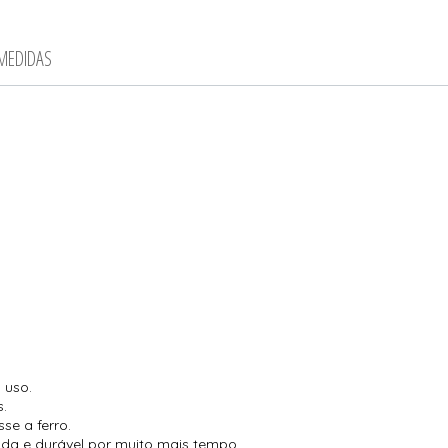
 MEDIDAS
 uso.
s.
se a ferro.
cada e durável por muito mais tempo.