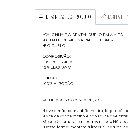
DESCRIÇÃO DO PRODUTO
TABELA DE
•CALCINHA FIO DENTAL DUPLO PALA ALTA
•DETALHE DE VIES NA PARTE FRONTAL
•FIO DUPLO
COMPOSIÇÃO:
88% POLIAMIDA
12% ELASTANO
FORRO:
100% ALGODÃO
🧼CUIDADOS COM SUA PEÇA🧼
•Lave à mão com sabão neutro, logo após o
•Evite deixar de molho e não utilize alvejante
•Seque à sombra, em local ventilado,Não pas
•Dessa forma, mantém a lingerie linda, deli