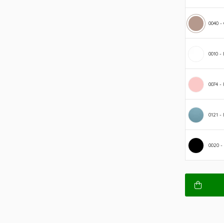
0040 
0010 
0074 
0121 -
0020 -