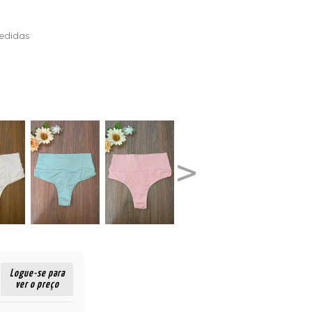
edidas
Logue-se para
ver o preço