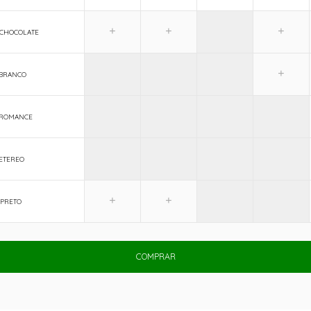
- CHOCOLATE
- BRANCO
- ROMANCE
 ETEREO
 PRETO
COMPRAR