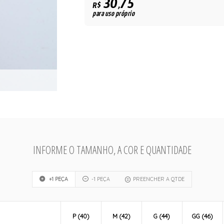
30,75
R$
para uso próprio
INFORME O TAMANHO, A COR E QUANTIDADE
+1 PEÇA
-1 PEÇA
PREENCHER A QTDE
P (40)
M (42)
G (44)
GG (46)