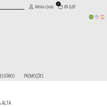
0
Minha Conta
R$ 0,00
CESSÓRIOS
PROMOÇÕES
 ALTA
ESS/BODY
SÓRIOS
ÕES
IE
S
L
S