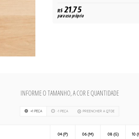
21,75
R$
para uso próprio
INFORME O TAMANHO, A COR E QUANTIDADE
+1 PEÇA
-1 PEÇA
PREENCHER A QTDE
04 (P)
06 (M)
08 (G)
10 (