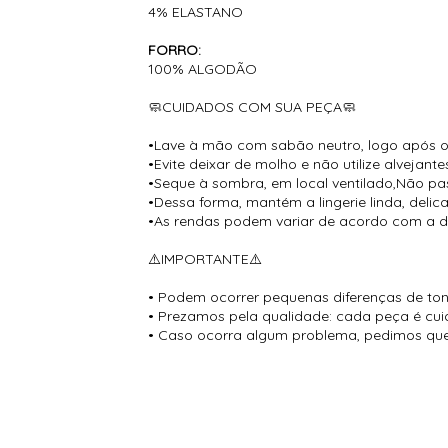
4% ELASTANO
FORRO:
100% ALGODÃO
🧼CUIDADOS COM SUA PEÇA🧼
•Lave à mão com sabão neutro, logo após o
•Evite deixar de molho e não utilize alvejante
•Seque à sombra, em local ventilado,Não pas
•Dessa forma, mantém a lingerie linda, deli
•As rendas podem variar de acordo com a d
⚠️IMPORTANTE⚠️
• Podem ocorrer pequenas diferenças de tona
• Prezamos pela qualidade: cada peça é cui
• Caso ocorra algum problema, pedimos que 