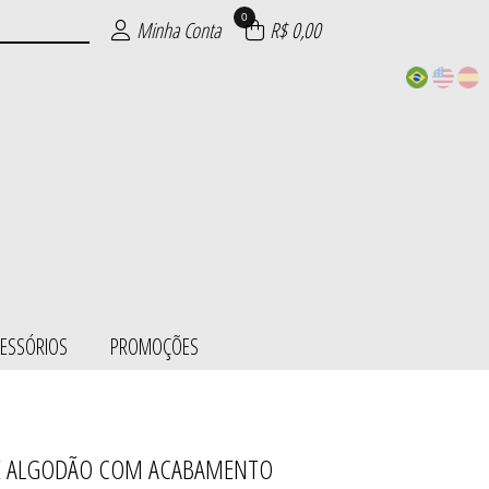
0
Minha Conta
R$ 0,00
CESSÓRIOS
PROMOÇÕES
 DE ALGODÃO COM ACABAMENTO
ESS/BODY
SÓRIOS
ÕES
IE
S
L
S