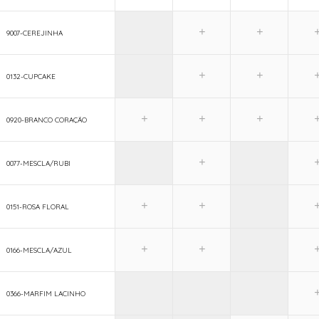
9007-CEREJINHA
0132-CUPCAKE
0920-BRANCO CORAÇÃO
0077-MESCLA/RUBI
0151-ROSA FLORAL
0166-MESCLA/AZUL
0366-MARFIM LACINHO