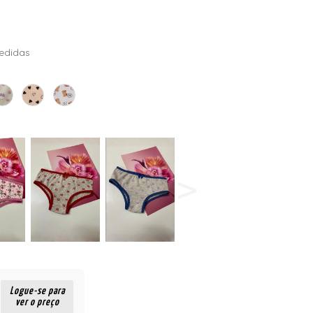
edidas
Logue-se para
ver o preço