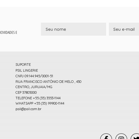
 NOVIDADES E
SUPORTE
PSIL LINGERIE
CNPJ 09.144.945/0001-51
RUA FRANCISCO ANTÔNIO DE MELO , 430
CENTRO, JURUAIA/MG
CEP 37805000
TELEFONE +55 (35) 3553-1144
WHATSAPP +55 (35) 99900-1144
psil@psil.com.br