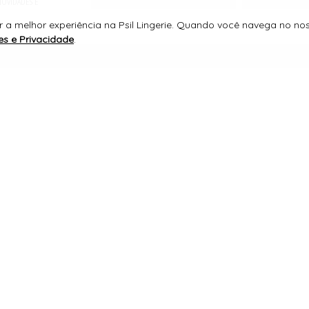
 NOVIDADES E
 a melhor experiência na Psil Lingerie. Quando você navega no noss
es e Privacidade
.
SUPORTE
PSIL LINGERIE
CNPJ 09.144.945/0001-51
RUA FRANCISCO ANTÔNIO DE MELO , 430
CENTRO, JURUAIA/MG
CEP 37805000
TELEFONE +55 (35) 3553-1144
WHATSAPP +55 (35) 99900-1144
psil@psil.com.br