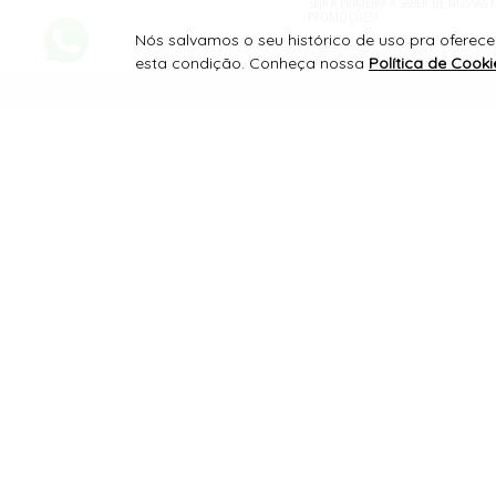
SEJA A PRIMEIRA A SABER DE NOSSAS
PROMOÇÕES!
Nós salvamos o seu histórico de uso pra oferecer
esta condição. Conheça nossa
Política de Cooki
PAGAMENTO
SERVIÇOS FINANCEIROS
SITE 100% SEGURO
PLATAFORMA B2B