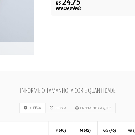
24,75
R$
para uso próprio
INFORME O TAMANHO, A COR E QUANTIDADE
+1 PEÇA
-1 PEÇA
PREENCHER A QTDE
P (40)
M (42)
GG (46)
48 (