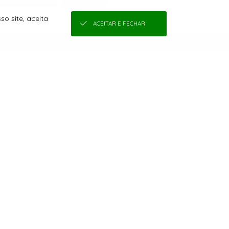
o site, aceita
ACEITAR E FECHAR
COMPRAS
SEJA UMA REVENDEDORA
QUEM SOMOS
COMO COMPRAR
CONDIÇÕES DE FRETE
TROCAS E DEVOLUÇÕES
TABELA DE MEDIDAS
POLÍTICA DE PRIVACIDADE DE DADOS
CONDIÇÕES DE PAGAMENTO