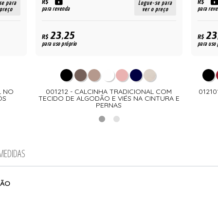
R$
R$
se para
Logue-se para
para revenda
para rev
 preço
ver o preço
23,25
23
R$
R$
para uso próprio
para uso 
L NO
001212 - CALCINHA TRADICIONAL COM
01210
ÓS
TECIDO DE ALGODÃO E VIÉS NA CINTURA E
PERNAS
 MEDIDAS
DÃO