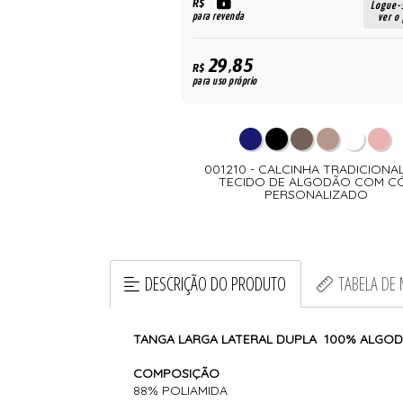
R$
Logue-se para
Logue-
para revenda
ver o preço
ver o
29,85
R$
para uso próprio
HA FIO DENTAL COM TECIDO
001210 - CALCINHA TRADICIONA
A E CINTURA ALONGADA
TECIDO DE ALGODÃO COM C
PERSONALIZADO
DESCRIÇÃO DO PRODUTO
TABELA DE
TANGA LARGA LATERAL DUPLA 100% ALGO
COMPOSIÇÃO
88% POLIAMIDA