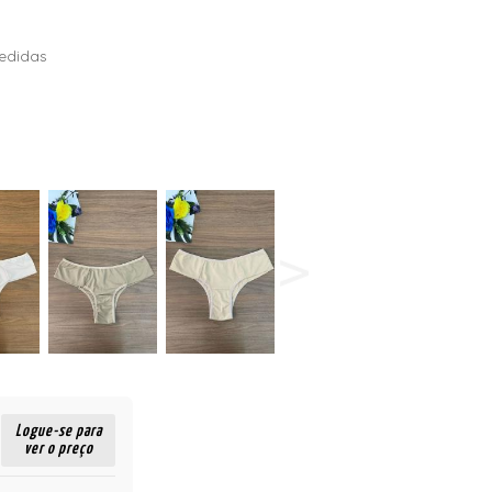
edidas
Logue-se para
ver o preço