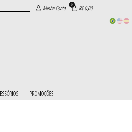
0
Minha Conta
R$ 0,00
CESSÓRIOS
PROMOÇÕES
ESS/BODY
SÓRIOS
ÕES
IE
S
L
S