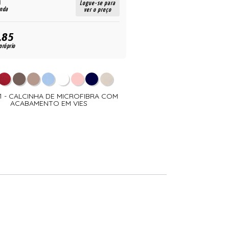
R$
Logue-se para
enda
para revenda
ver o preço
,85
29,85
R$
próprio
para uso próprio
1 - CALCINHA DE MICROFIBRA COM
012151 - CALCINHA FIO D
ACABAMENTO EM VIES
DUPLO NA PALA E CIN