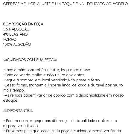
OFERECE MELHOR AJUSTE E UM TOQUE FINAL DELICADO AO MODELO.
COMPOSIÇÃO DA PEÇA
96% ALGODÃO
4% ELASTANO
FORRO
100% ALGODÃO
🧼CUIDADOS COM SUA PEÇA🧼
•Lave à mão com sabão neutro, logo após o uso.
•Evite deixar de molho e não utilize alvejantes.
•Seque à sombra, em local ventilado,Não passe a ferro.
•Dessa forma, mantém a lingerie linda, delicada e durável por muito
mais tempo.
•As rendas podem variar de acordo com a disponibilidade em nosso
estoque.
⚠️IMPORTANTE⚠️
• Podem ocorrer pequenas diferenças de tonalidade conforme o
dispositivo utilizado.
• Prezamos pela qualidade: cada peça é cuidadosamente verificada