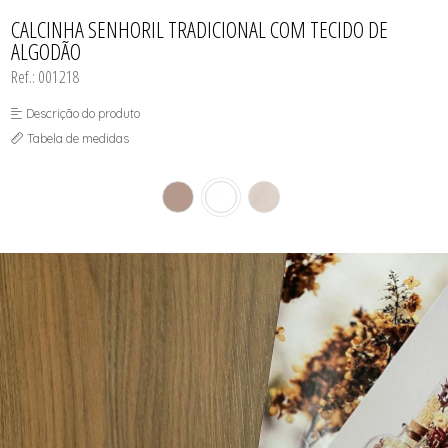
CAMISOLAS
TODOS DE PROMOÇÕES
TOP
CINTAS
CALCINHA SENHORIL TRADICIONAL COM TECIDO DE
CONJUNTO DE LINGERIE SEM BOJO
ALGODÃO
FITNESS
MEIAS
Ref.: 001218
PIJAMAS INFANTIL
PIJAMAS INVERNO
Descrição do produto
PIJAMAS VERÃO
SHORT
Tabela de medidas
TOP