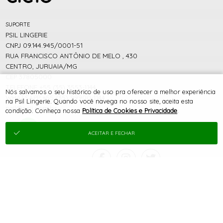
SUPORTE
PSIL LINGERIE
CNPJ 09.144.945/0001-51
RUA FRANCISCO ANTÔNIO DE MELO , 430
CENTRO, JURUAIA/MG
CEP 37805000
TELEFONE +55 (35) 3553-1144
Nós salvamos o seu histórico de uso pra oferecer a melhor experiência
WHATSAPP +55 (35) 99900-1144
na Psil Lingerie. Quando você navega no nosso site, aceita esta
psil@psil.com.br
condição. Conheça nossa
Política de Cookies e Privacidade
.
ACEITAR E FECHAR