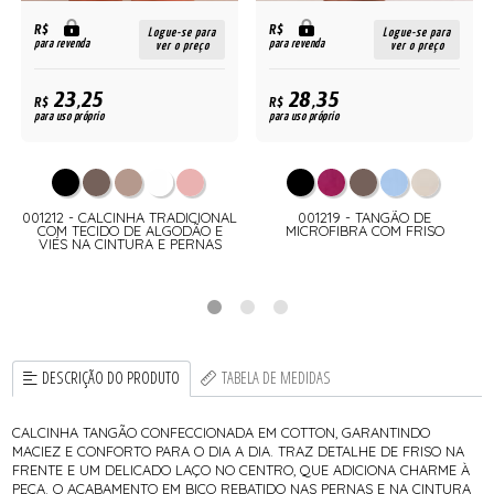
R$
R$
Logue-se para
Logue-se para
para revenda
para revenda
ver o preço
ver o preço
23,25
28,35
R$
R$
para uso próprio
para uso próprio
001212 - CALCINHA TRADICIONAL
001219 - TANGÃO DE
O
COM TECIDO DE ALGODÃO E
MICROFIBRA COM FRISO
VIÉS NA CINTURA E PERNAS
DESCRIÇÃO DO PRODUTO
TABELA DE MEDIDAS
CALCINHA TANGÃO CONFECCIONADA EM COTTON, GARANTINDO
MACIEZ E CONFORTO PARA O DIA A DIA. TRAZ DETALHE DE FRISO NA
FRENTE E UM DELICADO LAÇO NO CENTRO, QUE ADICIONA CHARME À
PEÇA. O ACABAMENTO EM BICO REBATIDO NAS PERNAS E NA CINTURA