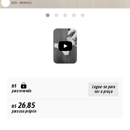
0010 - BRANCO
R$
Logue-se para
para revenda
ver o preço
26,85
R$
para uso próprio