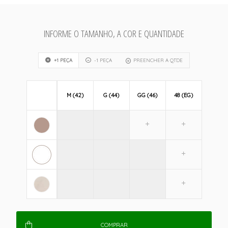
INFORME O TAMANHO, A COR E QUANTIDADE
+1 PEÇA
-1 PEÇA
PREENCHER A QTDE
M (42)
G (44)
GG (46)
48 (EG)
COMPRAR