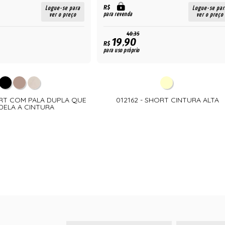
R$
Logue-se para
Logue-se par
para revenda
ver o preço
ver o preço
40,35
19,90
R$
para uso próprio
ORT COM PALA DUPLA QUE
012162 - SHORT CINTURA ALTA
ELA A CINTURA