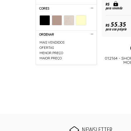
R$
para revenda
CORES
55,35
R$
para uso próprio
ORDENAR
MAIS VENDIDOS
OFERTAS
MENOR PREÇO
012164 - SH
MAIOR PREÇO
MOD
NEWSLETTER