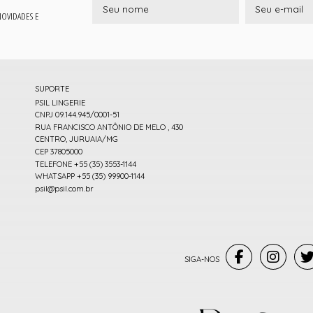
 NOVIDADES E
SUPORTE
PSIL LINGERIE
CNPJ 09.144.945/0001-51
RUA FRANCISCO ANTÔNIO DE MELO , 430
CENTRO, JURUAIA/MG
CEP 37805000
TELEFONE +55 (35) 3553-1144
WHATSAPP +55 (35) 99900-1144
psil@psil.com.br