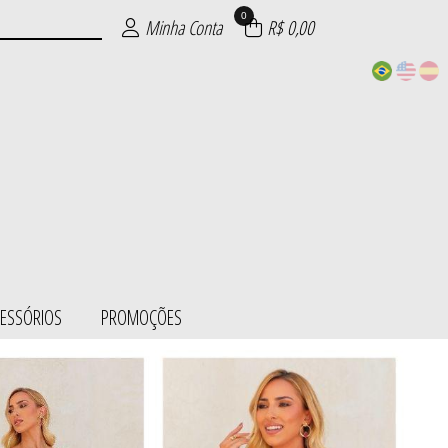
0
Minha Conta
R$ 0,00
CESSÓRIOS
PROMOÇÕES
ESS/BODY
SÓRIOS
ÕES
IE
S
L
S