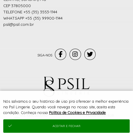
CEP 37805000
TELEFONE +55 (35) 3553-1144
WHATSAPP +55 (35) 99900-1144
psil@psil.com.br
® TODOS DIREITOS RESERVADOS
Nós salvamos o seu histórico de uso pra oferecer a melhor experiência
na Psil Lingerie. Quando você navega no nosso site, aceita esta
condição. Conheça nossa
Política de Cookies e Privacidade
.
SITE 100% SEGURO
PLATAFORMA B2B
ACEITAR E FECHAR