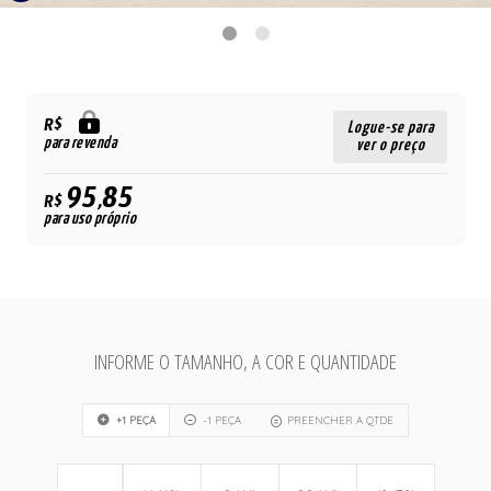
R$
Logue-se para
para revenda
ver o preço
95,85
R$
para uso próprio
INFORME O TAMANHO, A COR E QUANTIDADE
+1 PEÇA
-1 PEÇA
PREENCHER A QTDE