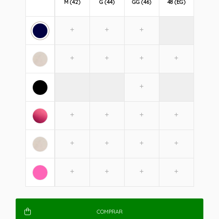
M (42)
G (44)
GG (46)
48 (EG)
COMPRAR