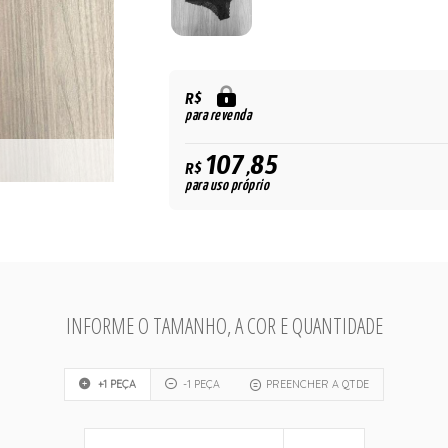
R$
para revenda
107,85
R$
para uso próprio
INFORME O TAMANHO, A COR E QUANTIDADE
+1 PEÇA
-1 PEÇA
PREENCHER A QTDE