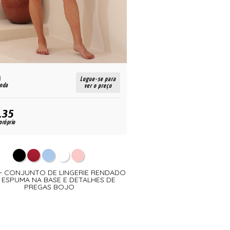
R$
Logue-se para
enda
para revenda
ver o preço
,35
64,35
R$
próprio
para uso próprio
 - CONJUNTO DE LINGERIE RENDADO
010338 - CONJUNTO T
ESPUMA NA BASE E DETALHES DE
FEITO NO TECIDO 
PREGAS BOJO