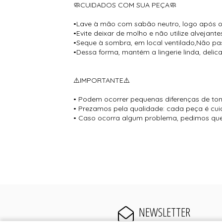
🧼CUIDADOS COM SUA PEÇA🧼
•Lave à mão com sabão neutro, logo após o
•Evite deixar de molho e não utilize alvejante
•Seque à sombra, em local ventilado,Não pas
•Dessa forma, mantém a lingerie linda, deli
⚠️IMPORTANTE⚠️
• Podem ocorrer pequenas diferenças de tona
• Prezamos pela qualidade: cada peça é cui
• Caso ocorra algum problema, pedimos que 
NEWSLETTER