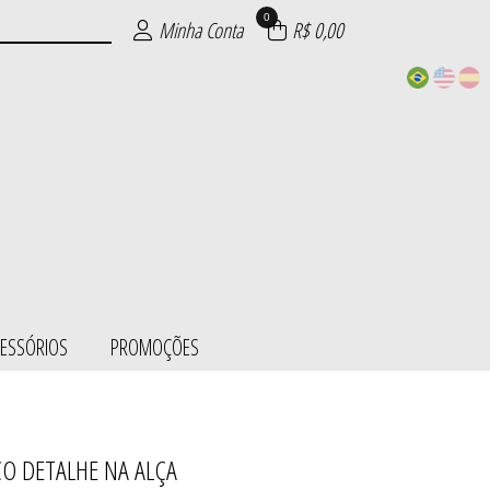
0
Minha Conta
R$ 0,00
CESSÓRIOS
PROMOÇÕES
CO DETALHE NA ALÇA
ESS/BODY
SÓRIOS
ÕES
IE
S
L
S