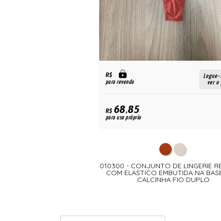
R$
Logue-se para
Logue-
para revenda
ver o preço
ver o
68,85
R$
para uso próprio
NJUNTO TOP COM RENDA
010300 - CONJUNTO DE LINGERIE 
TECIDO DE ALGODÃO
COM ELASTICO EMBUTIDA NA BAS
CALCINHA FIO DUPLO