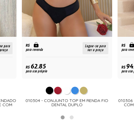
R$
R$
se para
Logue-se para
para revenda
para rev
 preço
ver o preço
62,85
94
R$
R$
para uso próprio
para uso 
RENDADO
010304 - CONJUNTO TOP EM RENDA FIO
010306
E COM
DENTAL DUPLO
COM 