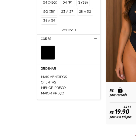
54 (XEG)
04 (P)
G (36)
GG (38)
23 A 27
28 A 32
34 A 39
Ver Mais
CORES
ORDENAR
MAIS VENDIDOS
OFERTAS
MENOR PREÇO
R$
MAIOR PREÇO
para revenda
44,85
19,90
R$
para uso próprio