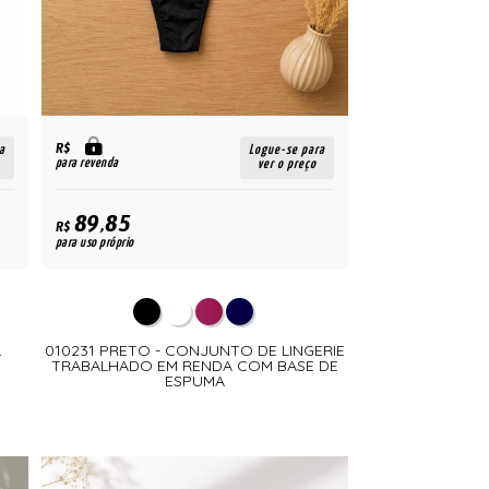
R$
a
Logue-se para
para revenda
ver o preço
89,85
R$
para uso próprio
L
010231 PRETO - CONJUNTO DE LINGERIE
TRABALHADO EM RENDA COM BASE DE
ESPUMA