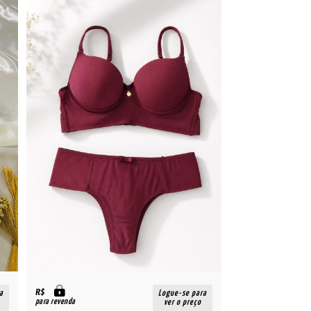
R$
a
Logue-se para
para revenda
ver o preço