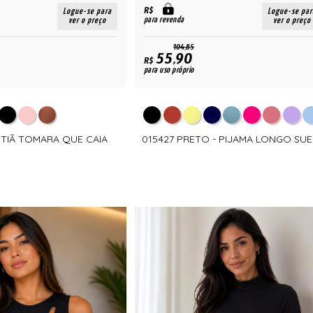
R$
Logue-se para
Logue-se par
para revenda
ver o preço
ver o preço
104,85
55,90
R$
para uso próprio
SUTIÃ TOMARA QUE CAIA
015427 PRETO - PIJAMA LONGO SU