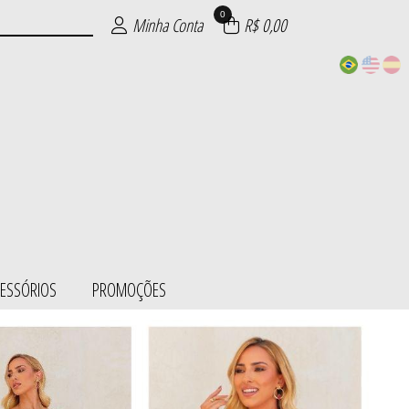
0
Minha Conta
R$ 0,00
CESSÓRIOS
PROMOÇÕES
ESS/BODY
SÓRIOS
ÕES
IE
S
L
S