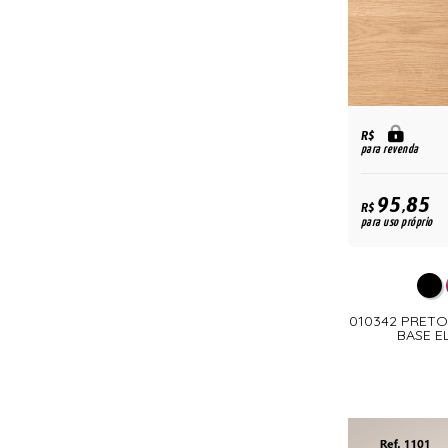
R$
para revenda
95,85
R$
para uso próprio
010342 PRET
BASE E