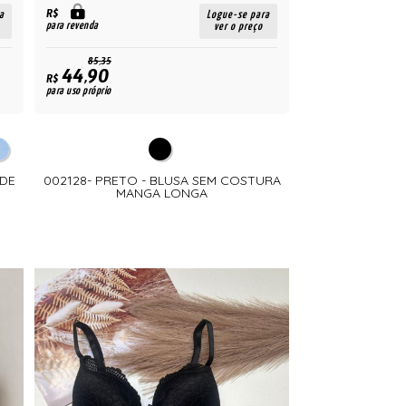
R$
a
Logue-se para
para revenda
ver o preço
85,35
44,90
R$
para uso próprio
EDE
002128- PRETO - BLUSA SEM COSTURA
MANGA LONGA