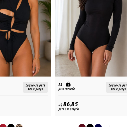
R$
Logue-se para
Logue-se par
para revenda
ver o preço
ver o preço
86,85
R$
para uso próprio