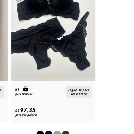
R$
a
Logue-se para
para revenda
ver o preço
97,35
R$
para uso próprio