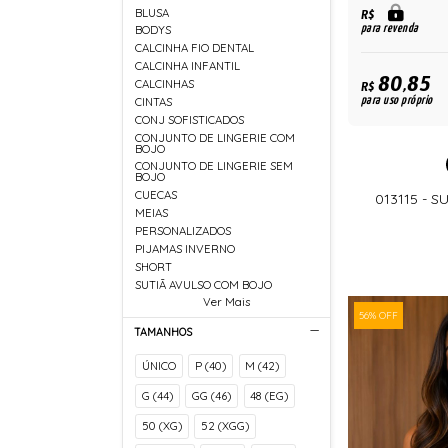
BLUSA
R$
para revenda
BODYS
CALCINHA FIO DENTAL
CALCINHA INFANTIL
80,85
CALCINHAS
R$
para uso próprio
CINTAS
CONJ SOFISTICADOS
CONJUNTO DE LINGERIE COM
BOJO
CONJUNTO DE LINGERIE SEM
BOJO
CUECAS
013115 - 
MEIAS
PERSONALIZADOS
PIJAMAS INVERNO
SHORT
SUTIÃ AVULSO COM BOJO
Ver Mais
56% OFF
TAMANHOS
ÚNICO
P (40)
M (42)
G (44)
GG (46)
48 (EG)
50 (XG)
52 (XGG)