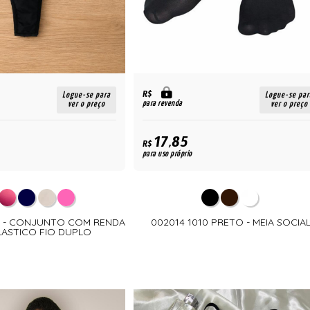
R$
Logue-se para
Logue-se par
para revenda
ver o preço
ver o preço
17,85
R$
para uso próprio
O - CONJUNTO COM RENDA
002014 1010 PRETO - MEIA SOCIA
LASTICO FIO DUPLO