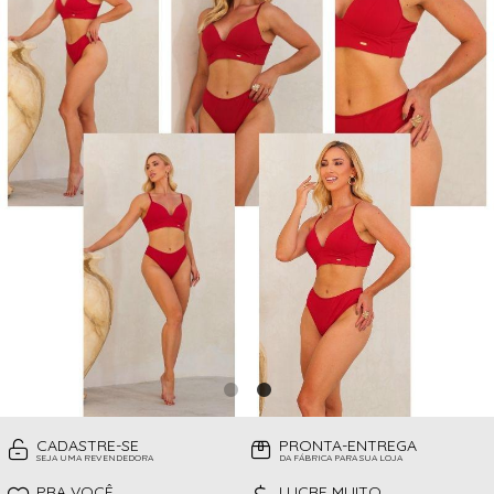
CAMISOLAS
TODOS DE PROMOÇÕES
TOP
CINTAS
CONJUNTO DE LINGERIE SEM BOJO
FITNESS
MEIAS
PIJAMAS INFANTIL
PIJAMAS INVERNO
PIJAMAS VERÃO
SHORT
TOP
CADASTRE-SE
PRONTA-ENTREGA
SEJA UMA REVENDEDORA
DA FÁBRICA PARA SUA LOJA
PRA VOCÊ
LUCRE MUITO