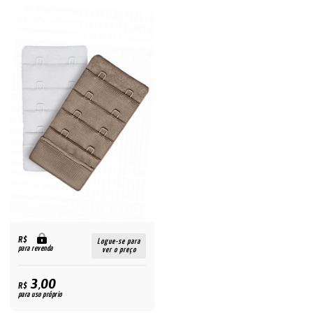
R$
Logue-se para
para revenda
ver o preço
3,00
R$
para uso próprio