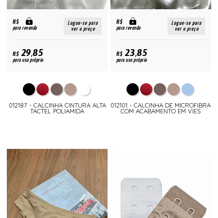
R$
R$
Logue-se para
Logue-se para
para revenda
para revenda
ver o preço
ver o preço
29,85
23,85
R$
R$
para uso próprio
para uso próprio
012187 - CALCINHA CINTURA ALTA
012101 - CALCINHA DE MICROFIBRA
TACTEL POLIAMIDA
COM ACABAMENTO EM VIES