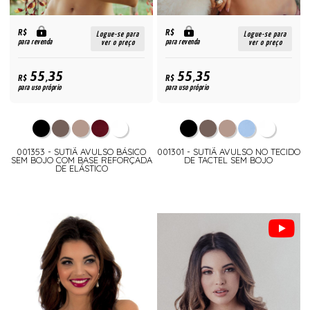
R$
R$
Logue-se para
Logue-se para
para revenda
para revenda
ver o preço
ver o preço
55,35
55,35
R$
R$
para uso próprio
para uso próprio
001353 - SUTIÃ AVULSO BÁSICO
001301 - SUTIÃ AVULSO NO TECIDO
SEM BOJO COM BASE REFORÇADA
DE TACTEL SEM BOJO
DE ELÁSTICO