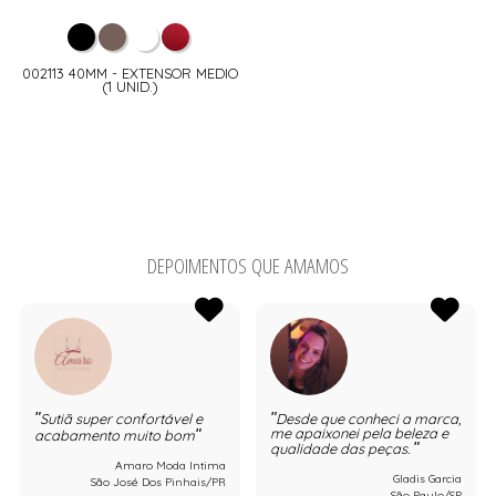
002113 40MM - EXTENSOR MEDIO
(1 UNID.)
DEPOIMENTOS QUE AMAMOS
Sutiã super confortável e
Desde que conheci a marca,
me apaixonei pela beleza e
acabamento muito bom
qualidade das peças.
Amaro Moda Intima
Gladis Garcia
São José Dos Pinhais/PR
São Paulo/SP