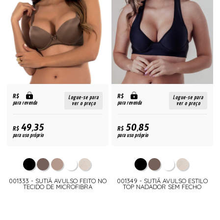
R$
R$
Logue-se para
Logue-se para
para revenda
para revenda
ver o preço
ver o preço
49,35
50,85
R$
R$
para uso próprio
para uso próprio
001333 - SUTIÃ AVULSO FEITO NO
001349 - SUTIÃ AVULSO ESTILO
TECIDO DE MICROFIBRA
TOP NADADOR SEM FECHO