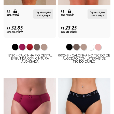
R$
R$
Logue-se para
Logue-se para
para revenda
para revenda
ver o preço
ver o preço
32,85
23,25
R$
R$
para uso próprio
para uso próprio
12120 - CALCINHA FIO DENTAL
001249 - CALCINHA NO TECIDO DE
EMBUTIDA COM CINTURA
ALGODÃO COM LATERAIS DE
ALONGADA
TECIDO DUPLO