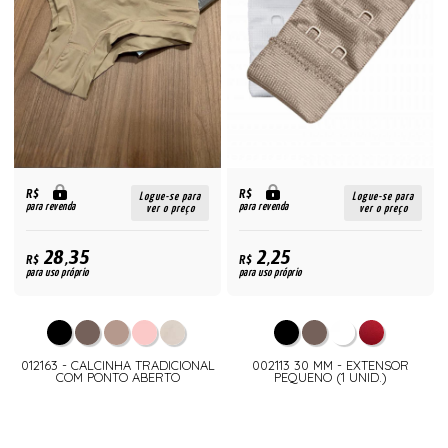
R$
R$
Logue-se para
Logue-se para
para revenda
para revenda
ver o preço
ver o preço
28,35
2,25
R$
R$
para uso próprio
para uso próprio
012163 - CALCINHA TRADICIONAL
002113 30 MM - EXTENSOR
COM PONTO ABERTO
PEQUENO (1 UNID.)