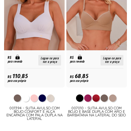
R$
R$
Logue-se para
Logue-se para
para revenda
para revenda
ver o preço
ver o preço
110,85
68,85
R$
R$
para uso próprio
para uso próprio
001394 - SUTIA AVULSO COM
007010 - SUTIA AVULSO COM
BOJO CONFORT E ALÇA
BOJO E BASE DUPLA COM ARO E
ENCAPADA COM PALA DUPLA NA
BARBATANA NA LATERAL DO SEIO
LATERAL