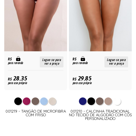
R$
R$
Logue-se para
Logue-se para
para revenda
para revenda
ver o preço
ver o preço
28,35
29,85
R$
R$
para uso próprio
para uso próprio
001219 - TANGÃO DE MICROFIBRA
001210 - CALCINHA TRADICIONAL
COM FRISO
NO TECIDO DE ALGODÃO COM CÓS
PERSONALIZADO