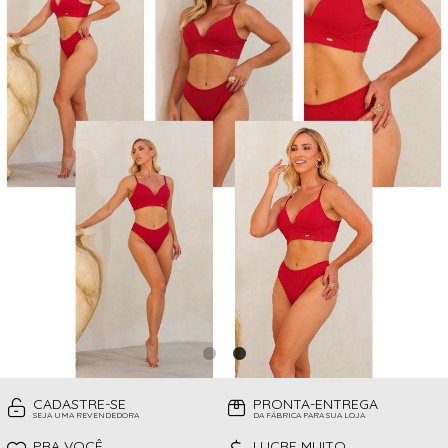
CAMISOLAS
TODOS DE PROMOÇÕES
TOP
CINTAS
CONJUNTO DE LINGERIE SEM BOJO
FITNESS
MEIAS
PIJAMAS INFANTIL
PIJAMAS INVERNO
PIJAMAS VERÃO
SHORT
TOP
CADASTRE-SE
PRONTA-ENTREGA
SEJA UMA REVENDEDORA
DA FÁBRICA PARA SUA LOJA
PRA VOCÊ
LUCRE MUITO