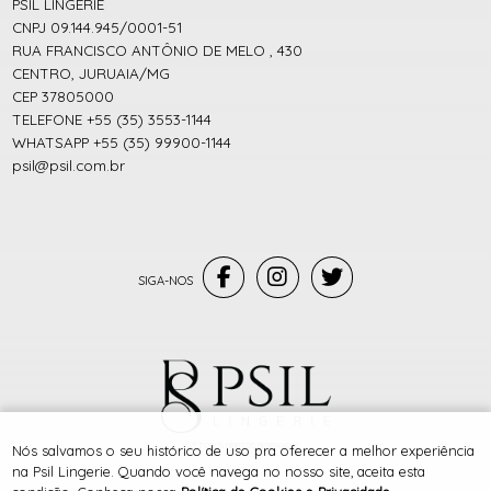
PSIL LINGERIE
CNPJ 09.144.945/0001-51
RUA FRANCISCO ANTÔNIO DE MELO , 430
CENTRO, JURUAIA/MG
CEP 37805000
TELEFONE +55 (35) 3553-1144
WHATSAPP +55 (35) 99900-1144
psil@psil.com.br
® TODOS DIREITOS RESERVADOS
Nós salvamos o seu histórico de uso pra oferecer a melhor experiência
na Psil Lingerie. Quando você navega no nosso site, aceita esta