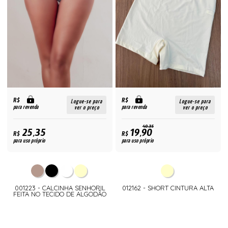
R$
R$
Logue-se para
Logue-se para
para revenda
para revenda
ver o preço
ver o preço
40,35
25,35
19,90
R$
R$
para uso próprio
para uso próprio
001223 - CALCINHA SENHORIL
012162 - SHORT CINTURA ALTA
FEITA NO TECIDO DE ALGODÃO