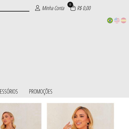
0
Minha Conta
R$ 0,00
CESSÓRIOS
PROMOÇÕES
ESS/BODY
SÓRIOS
ÕES
IE
S
L
S