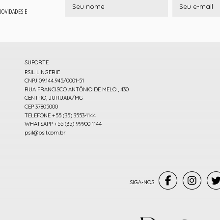
 NOVIDADES E
SUPORTE
PSIL LINGERIE
CNPJ 09.144.945/0001-51
RUA FRANCISCO ANTÔNIO DE MELO , 430
CENTRO, JURUAIA/MG
CEP 37805000
TELEFONE +55 (35) 3553-1144
WHATSAPP +55 (35) 99900-1144
psil@psil.com.br