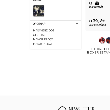
R$
para revenda
14,25
R$
ORDENAR
para uso próprio
MAIS VENDIDOS
OFERTAS
MENOR PREÇO
MAIOR PREÇO
011106- RE
BOXER ESTAM
NEWSLETTER