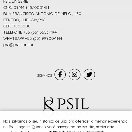
PSIL LINGERIE
CNPJ 09.144.945/0001-51
RUA FRANCISCO ANTÔNIO DE MELO , 430
CENTRO, JURUAIA/MG
CEP 37805000
TELEFONE +55 (35) 3553-1144
WHATSAPP +55 (35) 99900-1144
psil@psil.com.br
® TODOS DIREITOS RESERVADOS
Nós salvamos o seu histórico de uso pra oferecer a melhor experiência
na Psil Lingerie. Quando você navega no nosso site, aceita esta