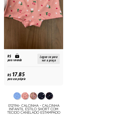
R$
Logue-se para
para revenda
ver o preço
17,85
R$
para uso próprio
012196- CALCINHA - CALCINHA
INFANTIL ESTILO SHORT COM
TECIDO CANELADO ESTAMPADO