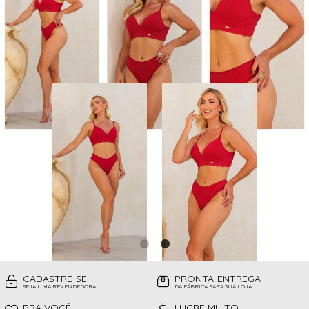
CAMISOLAS
TODOS DE PROMOÇÕES
TOP
CINTAS
CONJUNTO DE LINGERIE SEM BOJO
FITNESS
MEIAS
PIJAMAS INFANTIL
PIJAMAS INVERNO
PIJAMAS VERÃO
SHORT
TOP
CADASTRE-SE
PRONTA-ENTREGA
SEJA UMA REVENDEDORA
DA FÁBRICA PARA SUA LOJA
PRA VOCÊ
LUCRE MUITO