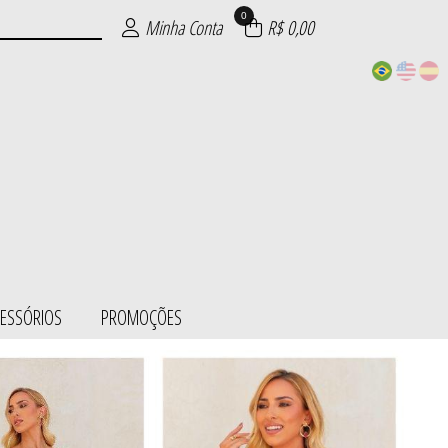
0
Minha Conta
R$ 0,00
CESSÓRIOS
PROMOÇÕES
ESS/BODY
SÓRIOS
ÕES
IE
S
L
S