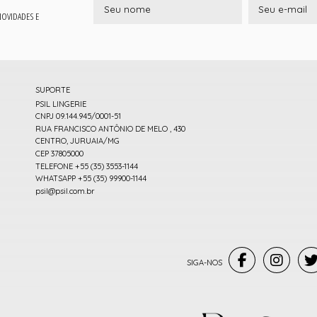
 NOVIDADES E
SUPORTE
PSIL LINGERIE
CNPJ 09.144.945/0001-51
RUA FRANCISCO ANTÔNIO DE MELO , 430
CENTRO, JURUAIA/MG
CEP 37805000
TELEFONE +55 (35) 3553-1144
WHATSAPP +55 (35) 99900-1144
psil@psil.com.br