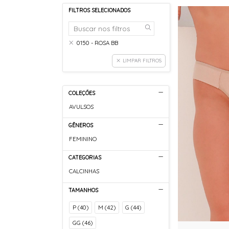
FILTROS SELECIONADOS
0150 - ROSA BB
LIMPAR FILTROS
COLEÇÕES
AVULSOS
GÊNEROS
FEMININO
CATEGORIAS
CALCINHAS
TAMANHOS
P (40)
M (42)
G (44)
GG (46)