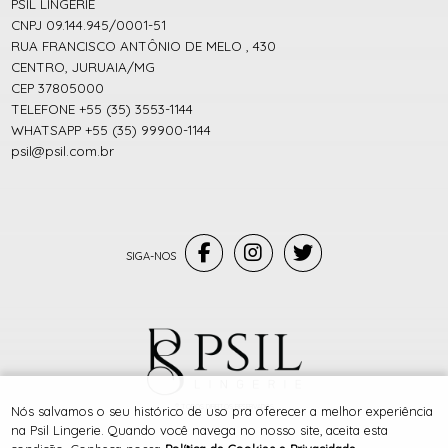
PSIL LINGERIE
CNPJ 09.144.945/0001-51
RUA FRANCISCO ANTÔNIO DE MELO , 430
CENTRO, JURUAIA/MG
CEP 37805000
TELEFONE +55 (35) 3553-1144
WHATSAPP +55 (35) 99900-1144
psil@psil.com.br
® TODOS DIREITOS RESERVADOS
Nós salvamos o seu histórico de uso pra oferecer a melhor experiência
na Psil Lingerie. Quando você navega no nosso site, aceita esta