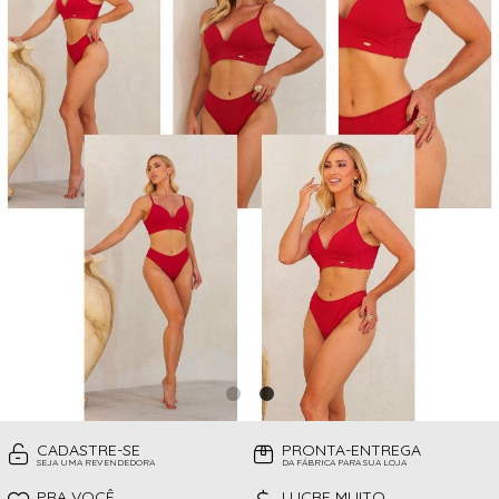
CAMISOLAS
TODOS DE PROMOÇÕES
TOP
CINTAS
CONJUNTO DE LINGERIE SEM BOJO
FITNESS
MEIAS
PIJAMAS INFANTIL
PIJAMAS INVERNO
PIJAMAS VERÃO
SHORT
TOP
CADASTRE-SE
PRONTA-ENTREGA
SEJA UMA REVENDEDORA
DA FÁBRICA PARA SUA LOJA
PRA VOCÊ
LUCRE MUITO