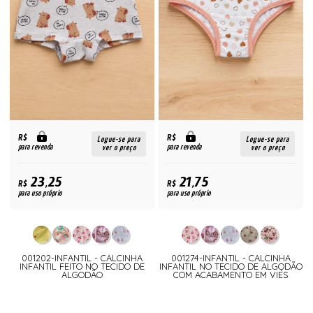
R$
R$
Logue-se para
Logue-se para
para revenda
para revenda
ver o preço
ver o preço
23,25
21,75
R$
R$
para uso próprio
para uso próprio
001202-INFANTIL - CALCINHA
001274-INFANTIL - CALCINHA
INFANTIL FEITO NO TECIDO DE
INFANTIL NO TECIDO DE ALGODÃO
ALGODÃO
COM ACABAMENTO EM VIÉS