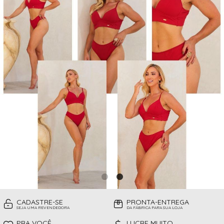
CAMISOLAS
TODOS DE PROMOÇÕES
TOP
CINTAS
CONJUNTO DE LINGERIE SEM BOJO
FITNESS
MEIAS
PIJAMAS INFANTIL
PIJAMAS INVERNO
PIJAMAS VERÃO
SHORT
TOP
CADASTRE-SE
PRONTA-ENTREGA
SEJA UMA REVENDEDORA
DA FÁBRICA PARA SUA LOJA
PRA VOCÊ
LUCRE MUITO