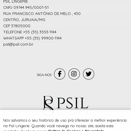
PSIL LINGERIE
CNPJ 09.144.945/0001-51
RUA FRANCISCO ANTÔNIO DE MELO , 430
CENTRO, JURUAIA/MG
CEP 37805000
TELEFONE +55 (35) 3553-1144
WHATSAPP +55 (35) 99900-1144
psil@psil.com.br
® TODOS DIREITOS RESERVADOS
Nós salvamos o seu histórico de uso pra oferecer a melhor experiência
na Psil Lingerie. Quando você navega no nosso site, aceita esta