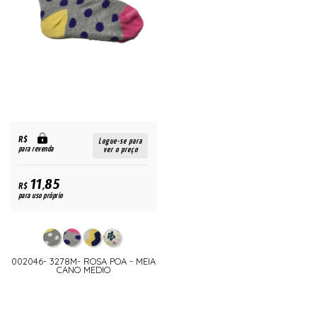
R$
Logue-se para
para revenda
ver o preço
11,85
R$
para uso próprio
002046- 3278M- ROSA POA - MEIA
CANO MEDIO