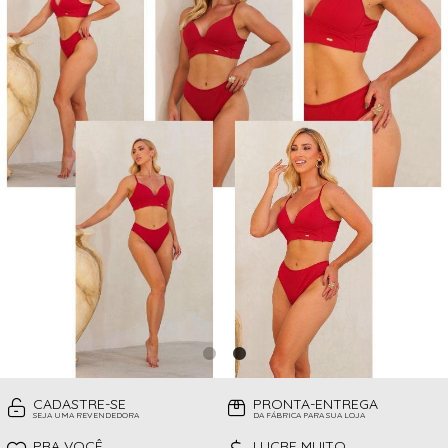
CAMISOLAS
TODOS DE PROMOÇÕES
TOP
CINTAS
CONJUNTO DE LINGERIE SEM BOJO
FITNESS
MEIAS
PIJAMAS INFANTIL
PIJAMAS INVERNO
PIJAMAS VERÃO
SHORT
TOP
CADASTRE-SE
PRONTA-ENTREGA
SEJA UMA REVENDEDORA
DA FÁBRICA PARA SUA LOJA
PRA VOCÊ
LUCRE MUITO