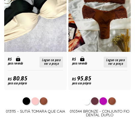
R$
R$
Logue-se para
Logue-se para
para revenda
para revenda
ver o preço
ver o preço
80,85
95,85
R$
R$
para uso próprio
para uso próprio
013115 - SUTIÃ TOMARA QUE CAIA
010344 BRONZE - CONJUNTO FIO
DENTAL DUPLO