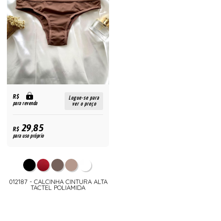
R$
Logue-se para
para revenda
ver o preço
29,85
R$
para uso próprio
012187 - CALCINHA CINTURA ALTA
TACTEL POLIAMIDA