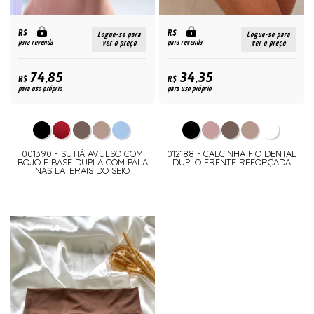
R$
R$
Logue-se para
Logue-se para
para revenda
para revenda
ver o preço
ver o preço
74,85
34,35
R$
R$
para uso próprio
para uso próprio
001390 - SUTIÃ AVULSO COM
012188 - CALCINHA FIO DENTAL
BOJO E BASE DUPLA COM PALA
DUPLO FRENTE REFORÇADA
NAS LATERAIS DO SEIO