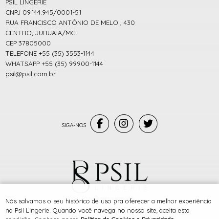
PSIL LINGERIE
CNPJ 09.144.945/0001-51
RUA FRANCISCO ANTÔNIO DE MELO , 430
CENTRO, JURUAIA/MG
CEP 37805000
TELEFONE +55 (35) 3553-1144
WHATSAPP +55 (35) 99900-1144
psil@psil.com.br
® TODOS DIREITOS RESERVADOS
Nós salvamos o seu histórico de uso pra oferecer a melhor experiência
na Psil Lingerie. Quando você navega no nosso site, aceita esta