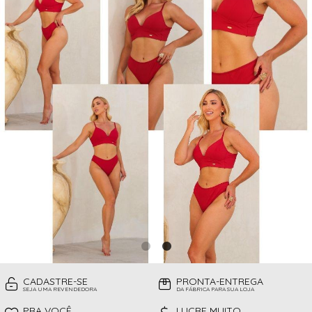
CAMISOLAS
TODOS DE PROMOÇÕES
TOP
CINTAS
CONJUNTO DE LINGERIE SEM BOJO
FITNESS
MEIAS
PIJAMAS INFANTIL
PIJAMAS INVERNO
PIJAMAS VERÃO
SHORT
TOP
CADASTRE-SE
PRONTA-ENTREGA
SEJA UMA REVENDEDORA
DA FÁBRICA PARA SUA LOJA
PRA VOCÊ
LUCRE MUITO