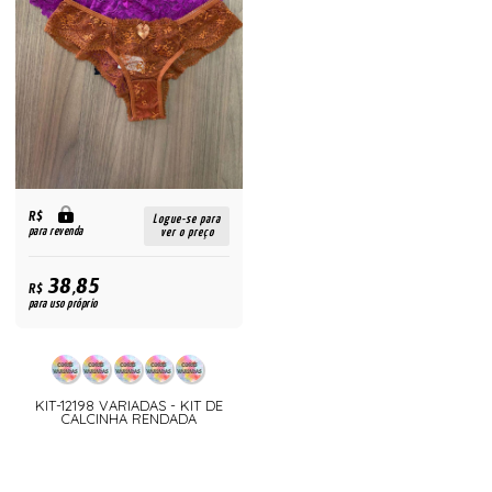
R$
Logue-se para
para revenda
ver o preço
38,85
R$
para uso próprio
KIT-12198 VARIADAS - KIT DE
CALCINHA RENDADA