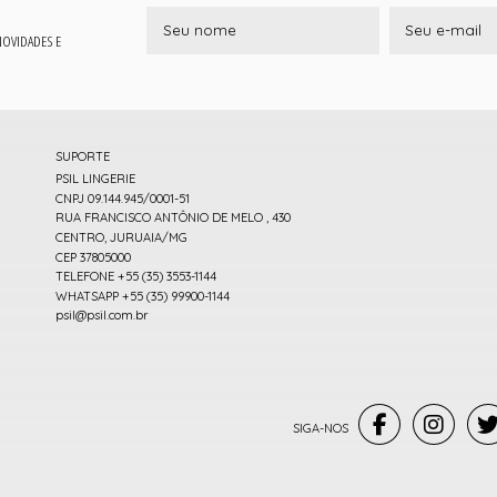
 NOVIDADES E
SUPORTE
PSIL LINGERIE
CNPJ 09.144.945/0001-51
RUA FRANCISCO ANTÔNIO DE MELO , 430
CENTRO, JURUAIA/MG
CEP 37805000
TELEFONE +55 (35) 3553-1144
WHATSAPP +55 (35) 99900-1144
psil@psil.com.br