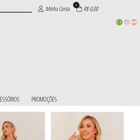
0
Minha Conta
R$ 0,00
CESSÓRIOS
PROMOÇÕES
ESS/BODY
SÓRIOS
ÕES
IE
S
L
S