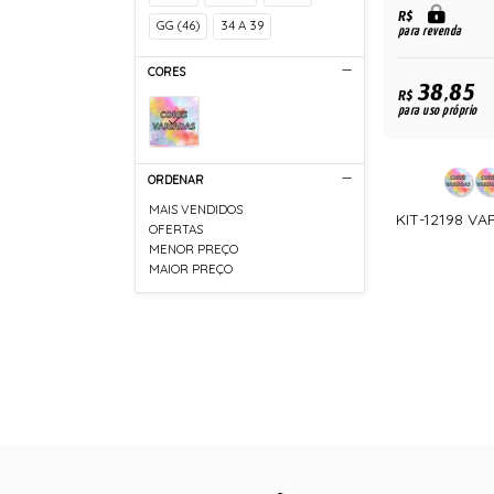
R$
GG (46)
34 A 39
para revenda
CORES
38,85
R$
para uso próprio
ORDENAR
MAIS VENDIDOS
KIT-12198 VA
OFERTAS
MENOR PREÇO
MAIOR PREÇO