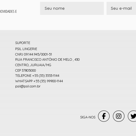
 NOVIDADES E
SUPORTE
PSIL LINGERIE
CNPJ 09.144.945/0001-51
RUA FRANCISCO ANTÔNIO DE MELO , 430
CENTRO, JURUAIA/MG
CEP 37805000
TELEFONE +55 (35) 3553-1144
WHATSAPP +55 (35) 99900-1144
psil@psil.com.br