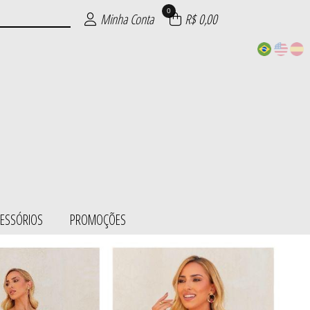
0
Minha Conta
R$ 0,00
CESSÓRIOS
PROMOÇÕES
ESS/BODY
SÓRIOS
ÕES
IE
S
L
S