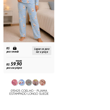
R$
Logue-se para
para revenda
ver o preço
110,85
59,90
R$
para uso próprio
015425 COELHO - PIJAMA
ESTAMPADO LONGO SUEDE