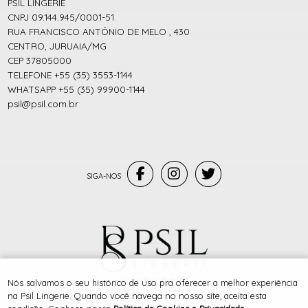
PSIL LINGERIE
CNPJ 09.144.945/0001-51
RUA FRANCISCO ANTÔNIO DE MELO , 430
CENTRO, JURUAIA/MG
CEP 37805000
TELEFONE +55 (35) 3553-1144
WHATSAPP +55 (35) 99900-1144
psil@psil.com.br
® TODOS DIREITOS RESERVADOS
Nós salvamos o seu histórico de uso pra oferecer a melhor experiência
na Psil Lingerie. Quando você navega no nosso site, aceita esta