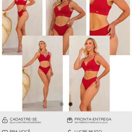
CAMISOLAS
TODOS DE PROMOÇÕES
TOP
CINTAS
CONJUNTO DE LINGERIE SEM BOJO
FITNESS
MEIAS
PIJAMAS INFANTIL
PIJAMAS INVERNO
PIJAMAS VERÃO
SHORT
TOP
CADASTRE-SE
PRONTA-ENTREGA
SEJA UMA REVENDEDORA
DA FÁBRICA PARA SUA LOJA
PRA VOCÊ
LUCRE MUITO