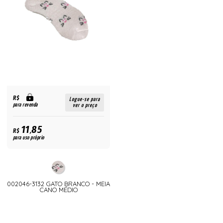
R$
Logue-se para
para revenda
ver o preço
11,85
R$
para uso próprio
002046-3132 GATO BRANCO - MEIA
CANO MÉDIO