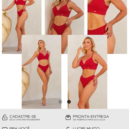
CAMISOLAS
TODOS DE PROMOÇÕES
TOP
CINTAS
CONJUNTO DE LINGERIE SEM BOJO
FITNESS
MEIAS
PIJAMAS INFANTIL
PIJAMAS INVERNO
PIJAMAS VERÃO
SHORT
TOP
CADASTRE-SE
PRONTA-ENTREGA
SEJA UMA REVENDEDORA
DA FÁBRICA PARA SUA LOJA
PRA VOCÊ
LUCRE MUITO