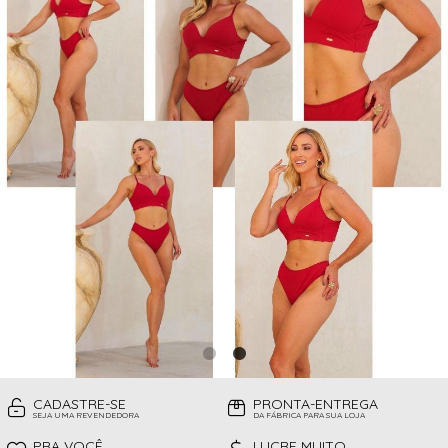
CAMISOLAS
TODOS DE PROMOÇÕES
TOP
CINTAS
CONJUNTO DE LINGERIE SEM BOJO
FITNESS
MEIAS
PIJAMAS INFANTIL
PIJAMAS INVERNO
PIJAMAS VERÃO
SHORT
TOP
CADASTRE-SE
PRONTA-ENTREGA
SEJA UMA REVENDEDORA
DA FÁBRICA PARA SUA LOJA
PRA VOCÊ
LUCRE MUITO