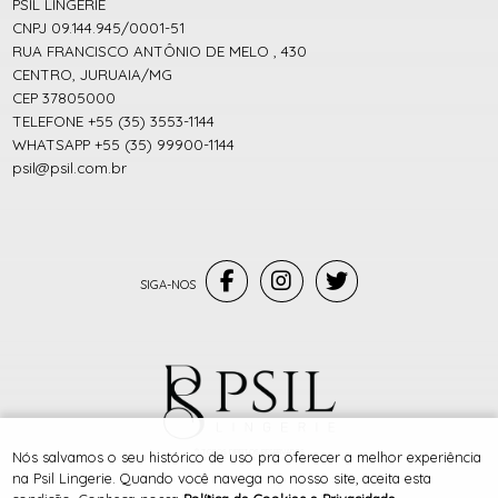
PSIL LINGERIE
CNPJ 09.144.945/0001-51
RUA FRANCISCO ANTÔNIO DE MELO , 430
CENTRO, JURUAIA/MG
CEP 37805000
TELEFONE +55 (35) 3553-1144
WHATSAPP +55 (35) 99900-1144
psil@psil.com.br
® TODOS DIREITOS RESERVADOS
Nós salvamos o seu histórico de uso pra oferecer a melhor experiência
na Psil Lingerie. Quando você navega no nosso site, aceita esta