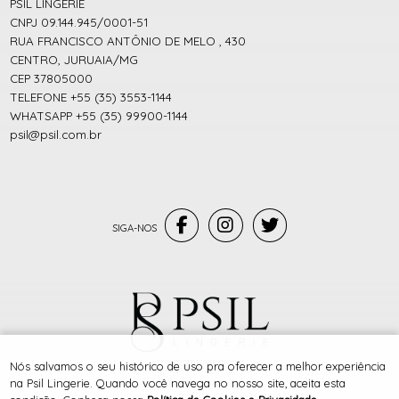
PSIL LINGERIE
CNPJ 09.144.945/0001-51
RUA FRANCISCO ANTÔNIO DE MELO , 430
CENTRO, JURUAIA/MG
CEP 37805000
TELEFONE +55 (35) 3553-1144
WHATSAPP +55 (35) 99900-1144
psil@psil.com.br
® TODOS DIREITOS RESERVADOS
Nós salvamos o seu histórico de uso pra oferecer a melhor experiência
na Psil Lingerie. Quando você navega no nosso site, aceita esta