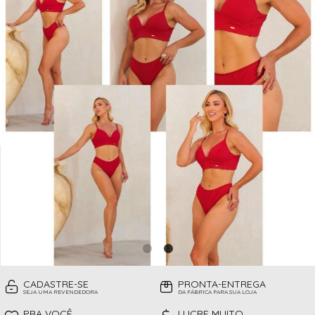
CAMISOLAS
TODOS DE PROMOÇÕES
TOP
CINTAS
CONJUNTO DE LINGERIE SEM BOJO
FITNESS
MEIAS
PIJAMAS INFANTIL
PIJAMAS INVERNO
PIJAMAS VERÃO
SHORT
TOP
CADASTRE-SE
PRONTA-ENTREGA
SEJA UMA REVENDEDORA
DA FÁBRICA PARA SUA LOJA
PRA VOCÊ
LUCRE MUITO