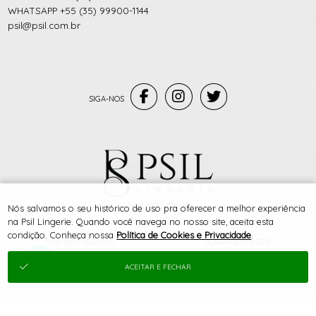
WHATSAPP +55 (35) 99900-1144
psil@psil.com.br
® TODOS DIREITOS RESERVADOS
Nós salvamos o seu histórico de uso pra oferecer a melhor experiência
na Psil Lingerie. Quando você navega no nosso site, aceita esta
condição. Conheça nossa
Política de Cookies e Privacidade
.
SITE 100% SEGURO
PLATAFORMA B2B
ACEITAR E FECHAR