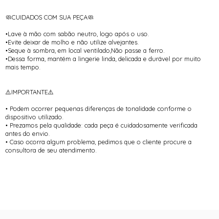
🧼CUIDADOS COM SUA PEÇA🧼
•Lave à mão com sabão neutro, logo após o uso.
•Evite deixar de molho e não utilize alvejantes.
•Seque à sombra, em local ventilado,Não passe a ferro.
•Dessa forma, mantém a lingerie linda, delicada e durável por muito
mais tempo.
⚠️IMPORTANTE⚠️
• Podem ocorrer pequenas diferenças de tonalidade conforme o
dispositivo utilizado.
• Prezamos pela qualidade: cada peça é cuidadosamente verificada
antes do envio.
• Caso ocorra algum problema, pedimos que o cliente procure a
consultora de seu atendimento.