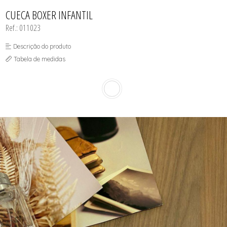
CAMISOLAS
TODOS DE PROMOÇÕES
TOP
CINTAS
CUECA BOXER INFANTIL
CONJUNTO DE LINGERIE SEM BOJO
Ref.: 011023
FITNESS
MEIAS
PIJAMAS INFANTIL
Descrição do produto
PIJAMAS INVERNO
Tabela de medidas
PIJAMAS VERÃO
SHORT
TOP