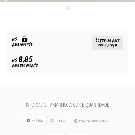
R$
Logue-se para
para revenda
ver o preço
8,85
R$
para uso próprio
INFORME O TAMANHO, A COR E QUANTIDADE
+1 PEÇA
-1 PEÇA
PREENCHER A QTDE