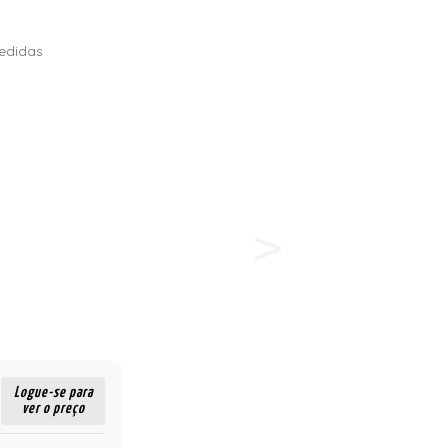
edidas
Logue-se para
ver o preço