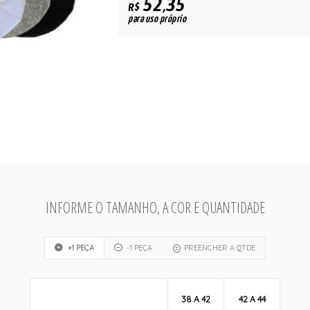
52,35
R$
para uso próprio
INFORME O TAMANHO, A COR E QUANTIDADE
+1 PEÇA
-1 PEÇA
PREENCHER A QTDE
38 A 42
42 A 44