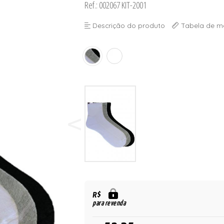
Ref.: 002067 KIT-2001
 BOJO
Descrição do produto
Tabela de m
R$
para revenda