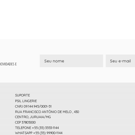
 NOVIDADES E
SUPORTE
PSIL LINGERIE
CNPJ 09.144.945/0001-51
RUA FRANCISCO ANTÔNIO DE MELO , 430
CENTRO, JURUAIA/MG
CEP 37805000
TELEFONE +55 (35) 3553-1144
WHATSAPP +55 (35) 99900-1144