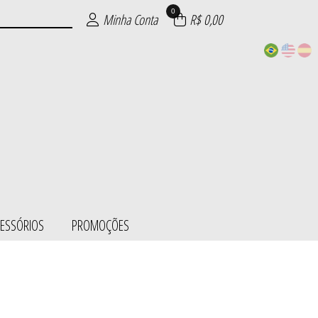
0
Minha Conta
R$ 0,00
CESSÓRIOS
PROMOÇÕES
ESS/BODY
SÓRIOS
ÕES
IE
S
L
S