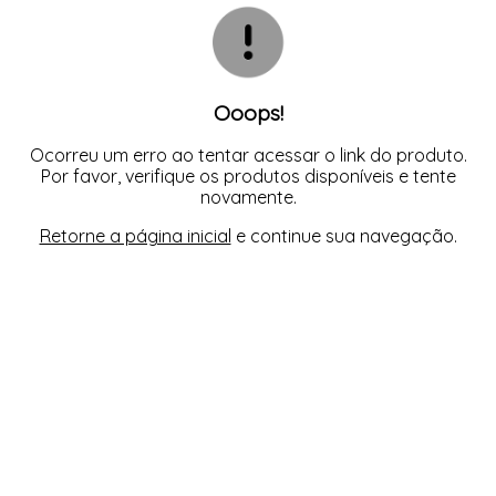
CAMISOLAS
TODOS DE PROMOÇÕES
TOP
CINTAS
CONJUNTO DE LINGERIE SEM BOJO
FITNESS
MEIAS
PIJAMAS INFANTIL
Ooops!
PIJAMAS INVERNO
PIJAMAS VERÃO
SHORT
Ocorreu um erro ao tentar acessar o link do produto.
TOP
Por favor, verifique os produtos disponíveis e tente
novamente.
Retorne a página inicial
e continue sua navegação.