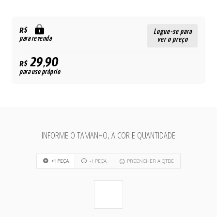
R$
Logue-se para
para revenda
ver o preço
29,90
R$
para uso próprio
INFORME O TAMANHO, A COR E QUANTIDADE
+1 PEÇA
-1 PEÇA
PREENCHER A QTDE