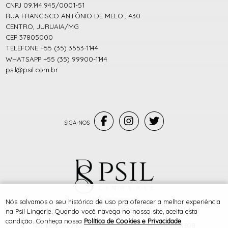
CNPJ 09.144.945/0001-51
RUA FRANCISCO ANTÔNIO DE MELO , 430
CENTRO, JURUAIA/MG
CEP 37805000
TELEFONE +55 (35) 3553-1144
WHATSAPP +55 (35) 99900-1144
psil@psil.com.br
® TODOS DIREITOS RESERVADOS
Nós salvamos o seu histórico de uso pra oferecer a melhor experiência
na Psil Lingerie. Quando você navega no nosso site, aceita esta
condição. Conheça nossa
Política de Cookies e Privacidade
.
SITE 100% SEGURO
PLATAFORMA B2B