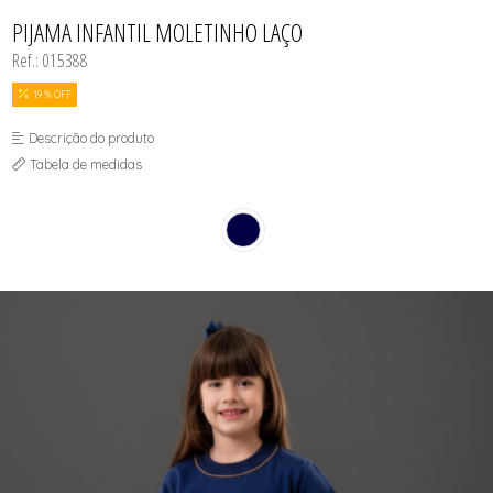
CAMISOLAS
TODOS DE PROMOÇÕES
TOP
CINTAS
PIJAMA INFANTIL MOLETINHO LAÇO
CONJUNTO DE LINGERIE SEM BOJO
Ref.: 015388
FITNESS
MEIAS
PIJAMAS INFANTIL
19 % OFF
PIJAMAS INVERNO
PIJAMAS VERÃO
Descrição do produto
SHORT
Tabela de medidas
TOP