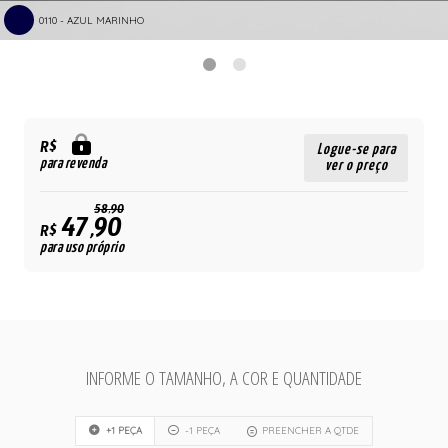
0110 - AZUL MARINHO
R$
Logue-se para
para revenda
ver o preço
58,90
47,90
R$
para uso próprio
INFORME O TAMANHO, A COR E QUANTIDADE
+1 PEÇA
-1 PEÇA
PREENCHER A QTDE