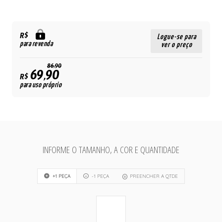
R$
Logue-se para
para revenda
ver o preço
86,90
69,90
R$
para uso próprio
INFORME O TAMANHO, A COR E QUANTIDADE
+1 PEÇA
-1 PEÇA
PREENCHER A QTDE