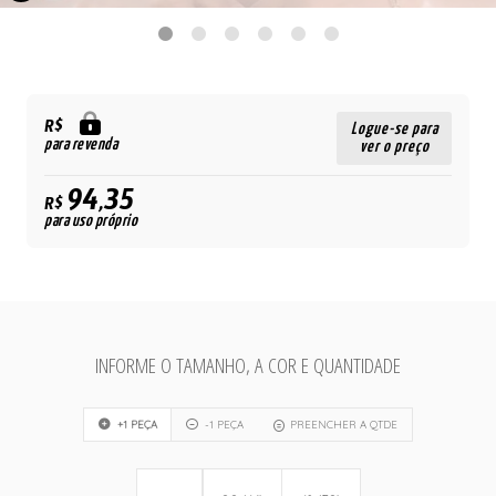
R$
Logue-se para
para revenda
ver o preço
94,35
R$
para uso próprio
INFORME O TAMANHO, A COR E QUANTIDADE
+1 PEÇA
-1 PEÇA
PREENCHER A QTDE