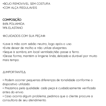
•BOJO REMOVIVEL SEM COSTURA
•COM ALÇA REGULAVEIS
COMPOSIÇÃO:
86% POLIAMIDA
14% ELASTANO
🧼CUIDADOS COM SUA PEÇA🧼
•Lave à mão com sabão neutro, logo após o uso.
•Evite deixar de molho e não utilize alvejantes.
•Seque à sombra, em local ventilado,Não passe a ferro.
•Dessa forma, mantém a lingerie linda, delicada e durável por muito
mais tempo.
⚠️IMPORTANTE⚠️
• Podem ocorrer pequenas diferenças de tonalidade conforme o
dispositivo utilizado.
• Prezamos pela qualidade: cada peça é cuidadosamente verificada
antes do envio.
• Caso ocorra algum problema, pedimos que o cliente procure a
consultora de seu atendimento.