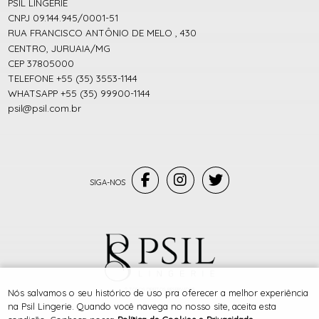
PSIL LINGERIE
CNPJ 09.144.945/0001-51
RUA FRANCISCO ANTÔNIO DE MELO , 430
CENTRO, JURUAIA/MG
CEP 37805000
TELEFONE +55 (35) 3553-1144
WHATSAPP +55 (35) 99900-1144
psil@psil.com.br
® TODOS DIREITOS RESERVADOS
Nós salvamos o seu histórico de uso pra oferecer a melhor experiência
na Psil Lingerie. Quando você navega no nosso site, aceita esta