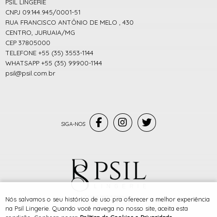
PSIL LINGERIE
CNPJ 09.144.945/0001-51
RUA FRANCISCO ANTÔNIO DE MELO , 430
CENTRO, JURUAIA/MG
CEP 37805000
TELEFONE +55 (35) 3553-1144
WHATSAPP +55 (35) 99900-1144
psil@psil.com.br
® TODOS DIREITOS RESERVADOS
Nós salvamos o seu histórico de uso pra oferecer a melhor experiência
na Psil Lingerie. Quando você navega no nosso site, aceita esta