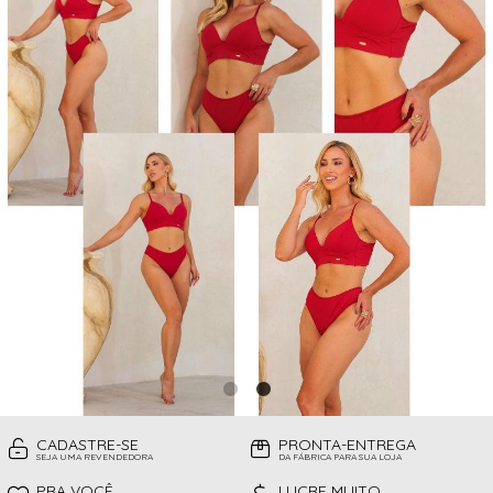
CAMISOLAS
TODOS DE PROMOÇÕES
TOP
CINTAS
CONJUNTO DE LINGERIE SEM BOJO
FITNESS
MEIAS
PIJAMAS INFANTIL
PIJAMAS INVERNO
PIJAMAS VERÃO
SHORT
TOP
CADASTRE-SE
PRONTA-ENTREGA
SEJA UMA REVENDEDORA
DA FÁBRICA PARA SUA LOJA
PRA VOCÊ
LUCRE MUITO