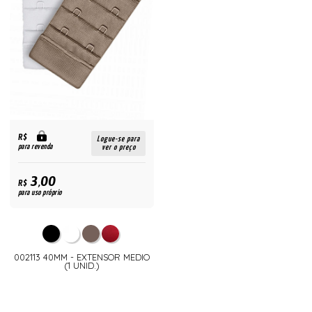
R$
Logue-se para
para revenda
ver o preço
3,00
R$
para uso próprio
002113 40MM - EXTENSOR MEDIO
(1 UNID.)