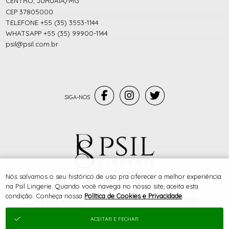
CENTRO, JURUAIA/MG
CEP 37805000
TELEFONE +55 (35) 3553-1144
WHATSAPP +55 (35) 99900-1144
psil@psil.com.br
® TODOS DIREITOS RESERVADOS
Nós salvamos o seu histórico de uso pra oferecer a melhor experiência
na Psil Lingerie. Quando você navega no nosso site, aceita esta
condição. Conheça nossa
Política de Cookies e Privacidade
.
SITE 100% SEGURO
PLATAFORMA B2B
ACEITAR E FECHAR