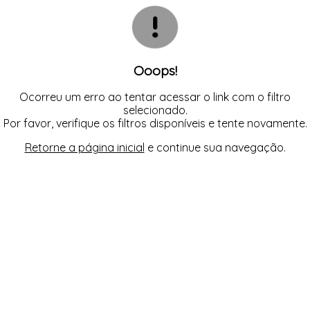
CAMISOLAS
TODOS DE PROMOÇÕES
TOP
CINTAS
CONJUNTO DE LINGERIE SEM BOJO
FITNESS
MEIAS
PIJAMAS INFANTIL
Ooops!
PIJAMAS INVERNO
PIJAMAS VERÃO
SHORT
Ocorreu um erro ao tentar acessar o link com o filtro
TOP
selecionado.
Por favor, verifique os filtros disponíveis e tente novamente.
Retorne a página inicial
e continue sua navegação.